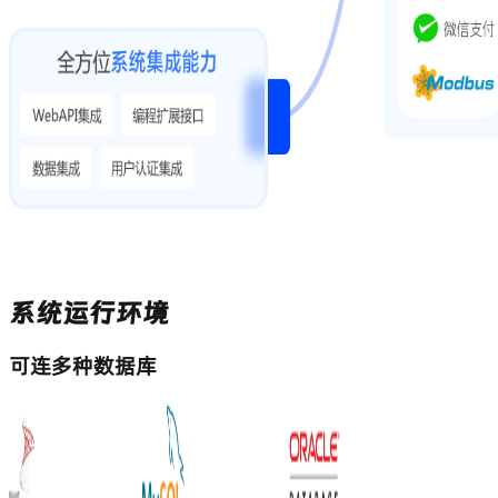
系统运行环境
可连多种数据库