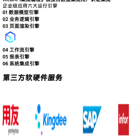
企业级应用
六大运行引擎
数据模型引擎
01
业务逻辑引擎
02
页面渲染引擎
03
工作流引擎
04
报表引擎
05
系统集成引擎
06
第三方软硬件服务