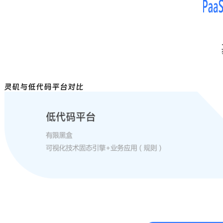
灵矶与低代码平台对比