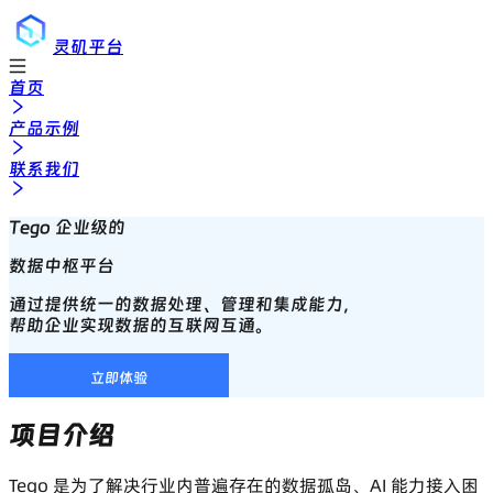
灵矶平台
首页
产品示例
联系我们
Tego 企业级的
数据中枢平台
通过提供统一的数据处理、管理和集成能力，
帮助企业实现数据的互联网互通。
立即体验
项目介绍
Tego 是为了解决行业内普遍存在的数据孤岛、AI 能力接入困