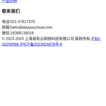
产品示例
联系我们
电话:021-57617570
邮箱:hello@daoyoucloud.com
微信:18366116016
© 2023-2025 上海道有云网络科技有限公司 版权所有.
沪B2-
20250566
沪ICP备2023024678号-6