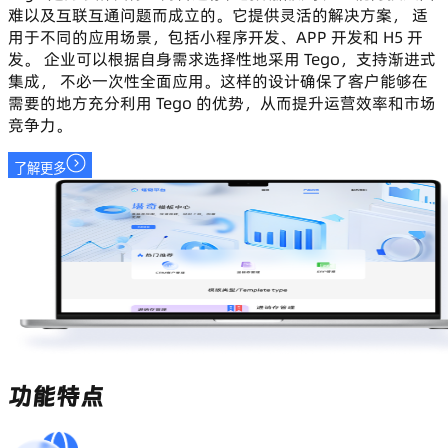
难以及互联互通问题而成立的。它提供灵活的解决方案， 适
用于不同的应用场景，包括小程序开发、APP 开发和 H5 开
发。 企业可以根据自身需求选择性地采用 Tego，支持渐进式
集成， 不必一次性全面应用。这样的设计确保了客户能够在
需要的地方充分利用 Tego 的优势，从而提升运营效率和市场
竞争力。
了解更多
功能特点